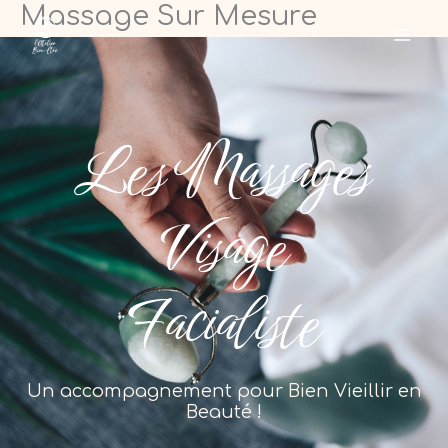
Massage Sur Mesure
Aller
au
contenu
Les Massages
Visage
Facialiste
Un accompagnement pour Bien Vieillir en
Beauté !